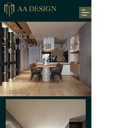
A02 APARTMENT -
HỒ GƯƠM PLAZA
Thông tin dự án
Địa chỉ :
Diện tích :
115 m2
Chung cư Hồ Gươm Plaza
- Hà Đông