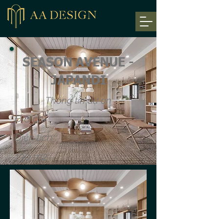
SEASON AVENUE -
JAPANDI
Thông tin dự án
Địa chỉ :
Diện tích :
130 m2
Chung cư Season Avenue
- Hà Đông