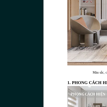
Màu sắc, c
1. PHONG CÁCH H