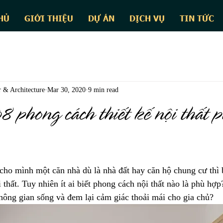
HỦ
GIỚI THIỆU
DỰ ÁN
DỊCH VỤ
TIN TỨC
 & Architecture
Mar 30, 2020
9 min read
8 phong cách thiết kế nội thất p
cho mình một căn nhà dù là nhà đất hay căn hộ chung cư thì 
 thất. Tuy nhiên ít ai biết phong cách nội thất nào là phù hợ
hông gian sống và đem lại cảm giác thoải mái cho gia chủ?