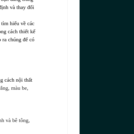
định và thay đổi 
tìm hiểu về các 
ng cách thiết kế 
o ra chúng để có 
g cách nội thất 
rắng, màu be, 
h và bê tông, 