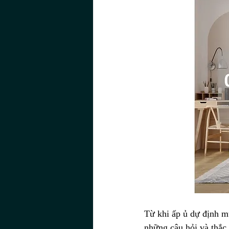
Từ khi ấp ủ dự định mu
những câu hỏi và thắc 