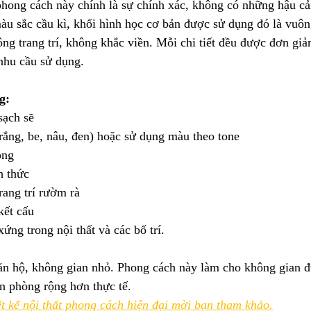
ong cách này chính là sự chính xác, không có những hậu cả
u sắc cầu kì, khối hình học cơ bản được sử dụng đó là vuông
ông trang trí, không khắc viền. Mỗi chi tiết đều được đơn gi
 nhu cầu sử dụng.
g:
sạch sẽ
trắng, be, nâu, đen) hoặc sử dụng màu theo tone
óng
h thức
rang trí rườm rà
kết cấu
ứng trong nội thất và các bố trí.
ăn hộ, không gian nhỏ. Phong cách này làm cho không gian đư
ăn phòng rộng hơn thực tế.
t kế nội thất phong cách hiện đại mời bạn tham khảo.