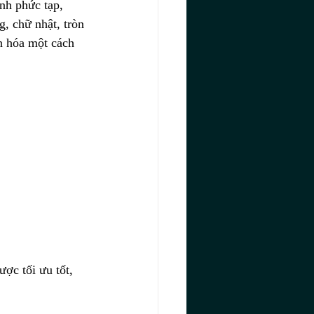
nh phức tạp, 
, chữ nhật, tròn 
ản hóa một cách 
ợc tối ưu tốt, 