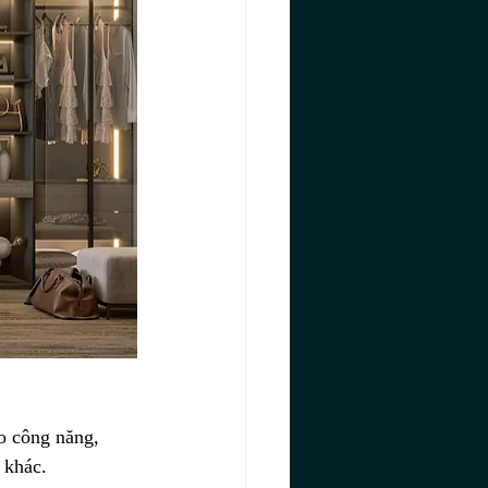
o công năng, 
 khác.