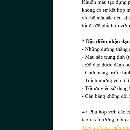
Khuôn mẫu tạo dựng ph
không có sự kết hợp mà
với bề mặt sắc nét, kh
tối đa để phù hợp với
* Đặc điểm nhận dạn
- Những đường thẳng 
- Màu sắc trung tính (
- Đồ đạc được đánh b
- Chức năng trước hìn
- Tránh những yếu tố t
- Tối ưu việc sử dụng 
- Cân bằng không đối x
=> Phù hợp với: các c
tạo ra ấn tượng một c
Tổng hợp các mẫu thiế