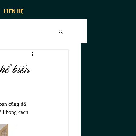
LIÊN HỆ
hổ biến
bạn cũng đã 
p? Phong cách 